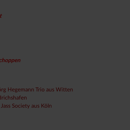
t
schoppen
örg Hegemann Trio aus Witten
drichshafen
Jass Society aus Köln