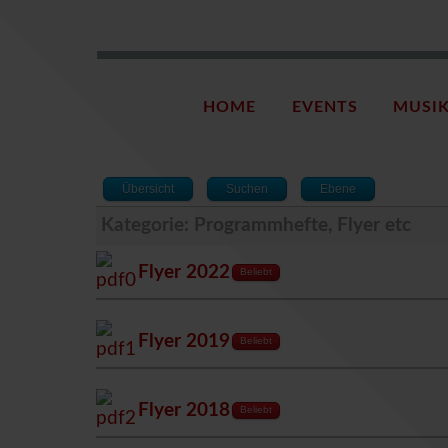
HOME
EVENTS
MUSI
Übersicht
Suchen
Ebene
Kategorie: Programmhefte, Flyer etc
Flyer 2022
Beliebt
Flyer 2019
Beliebt
Flyer 2018
Beliebt