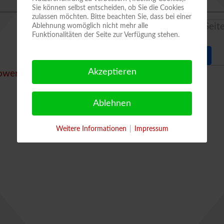
Sie können selbst entscheiden, ob Sie die Cookies
zulassen möchten. Bitte beachten Sie, dass bei einer
Downloads: Seite
Ablehnung womöglich nicht mehr alle
Funktionalitäten der Seite zur Verfügung stehen.
1
2
Akzeptieren
owered by jDownloads
Ablehnen
Weitere Informationen
|
Impressum