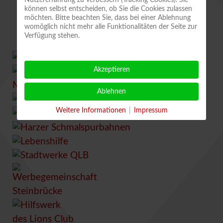
Nutzererfahrung zu verbessern (Tracking Cookies). Sie
können selbst entscheiden, ob Sie die Cookies zulassen
Weihnachtsgrüße der Bands
möchten. Bitte beachten Sie, dass bei einer Ablehnung
womöglich nicht mehr alle Funktionalitäten der Seite zur
Verfügung stehen.
Akzeptieren
Ablehnen
Weitere Informationen
|
Impressum