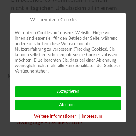
nicht alltäglichen Urlaubsdomizil in einem
Acker-Bürgerhaus in Quedlinburg.
Wir benutzen Cookies
Wir nutzen Cookies auf unserer Website. Einige von
ihnen sind essenziell für den Betrieb der Seite, während
andere uns helfen, diese Website und die
Nutzererfahrung zu verbessern (Tracking Cookies). Sie
können selbst entscheiden, ob Sie die Cookies zulassen
möchten. Bitte beachten Sie, dass bei einer Ablehnung
womöglich nicht mehr alle Funktionalitäten der Seite zur
Verfügung stehen.
NEUESTE BEITRÄGE
Akzeptieren
Kranzniederlegung am 23.06.2026
Ablehnen
Werbung für unsere Dixieland-und
Weitere Informationen
|
Impressum
Swingtage - Danke QTM !