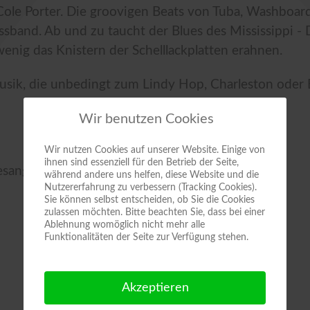
ole Porter. Die groovigen Beats von Tuba, Washboar
sband. Ab und zu taucht der Blues des Mississippi - 
 wenig das Knistern der Schelllackplatten erahnen.
sik, die unbedingt zum Lindy Hop, Charleston oder 
Wir benutzen Cookies
Wir nutzen Cookies auf unserer Website. Einige von
ihnen sind essenziell für den Betrieb der Seite,
esang
während andere uns helfen, diese Website und die
Nutzererfahrung zu verbessern (Tracking Cookies).
Sie können selbst entscheiden, ob Sie die Cookies
zulassen möchten. Bitte beachten Sie, dass bei einer
Ablehnung womöglich nicht mehr alle
Funktionalitäten der Seite zur Verfügung stehen.
Akzeptieren