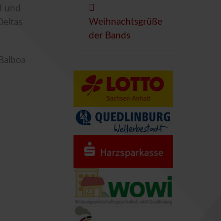
d und
Weihnachtsgrüße
Deltas
der Bands
Balboa