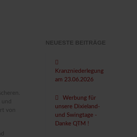
NEUESTE BEITRÄGE
Kranzniederlegung
am 23.06.2026
scheren.
Werbung für
s und
unsere Dixieland-
ert von
und Swingtage -
Danke QTM !
nd