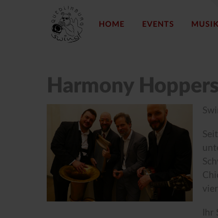
HOME
EVENTS
MUSI
Harmony Hoppers (
Swi
Sei
unt
Sch
Chi
vie
Ihr