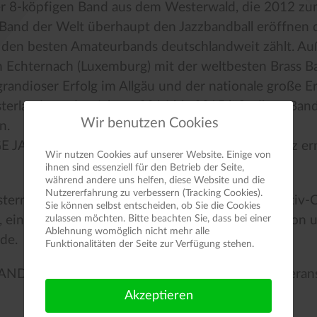
 der 8-köpfigen Band aus dem Westerwald, die 2012 z
e Band der Welt überhaupt den Jazzbandball eröffnen 
den besten Amateurbands deutschlandweit zählt. A
chternach (Luxemburg) mit der weltbesten Brass B
grandioser Erfolg im Allgäu und der nationale große Er
sterland aus den Jahren 2014 bis 2015 läßt diese Ban
Wir benutzen Cookies
n.
E JAZZBAND zur Vorzeigeband in Rheinland Pfalz er
Wir nutzen Cookies auf unserer Website. Einige von
ihnen sind essenziell für den Betrieb der Seite,
während andere uns helfen, diese Website und die
Nutzererfahrung zu verbessern (Tracking Cookies).
tern die Konzertteilnehmer durch starken Kollektiv-
Sie können selbst entscheiden, ob Sie die Cookies
 eingebunden in jazzige Vocals, lockere Moderation 
zulassen möchten. Bitte beachten Sie, dass bei einer
Ablehnung womöglich nicht mehr alle
de.
Funktionalitäten der Seite zur Verfügung stehen.
D einen musikalischen Hochgenuss für jede Verans
Akzeptieren