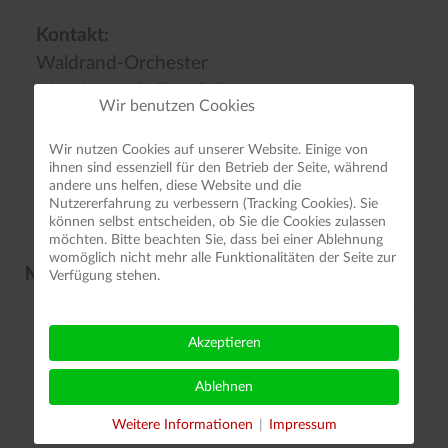
Kontakt:
Waldrand-Orchester
c/o Manfred Lilienthal
Wir benutzen Cookies
Hoher-Hagen-Str. 45
37127 Dransfeld
Wir nutzen Cookies auf unserer Website. Einige von
ihnen sind essenziell für den Betrieb der Seite, während
Tel.:05502-1400
andere uns helfen, diese Website und die
Nutzererfahrung zu verbessern (Tracking Cookies). Sie
können selbst entscheiden, ob Sie die Cookies zulassen
möchten. Bitte beachten Sie, dass bei einer Ablehnung
womöglich nicht mehr alle Funktionalitäten der Seite zur
NEUESTE BEITRÄGE
Verfügung stehen.
Kranzniederlegung am 23.06.2026
Akzeptieren
Ablehnen
Werbung für unsere Dixieland-und
Swingtage - Danke QTM !
Weitere Informationen
|
Impressum