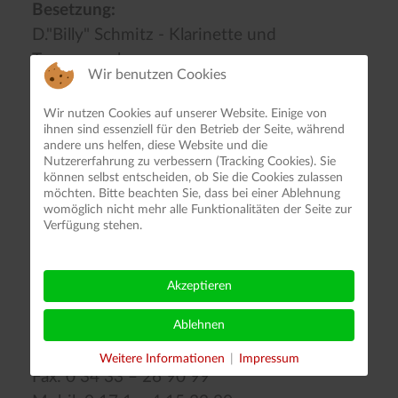
Besetzung:
D."Billy" Schmitz - Klarinette und
Tenorsaxophon,
Wir benutzen Cookies
Jurik Hösel - Piano,
Uwe Ströfer - Gitarre
Wir nutzen Cookies auf unserer Website. Einige von
ihnen sind essenziell für den Betrieb der Seite, während
Hubertus Böhm - Trompete / Gesang,
andere uns helfen, diese Website und die
E. "Amsel" Meyerdirks –Schlagzeug
Nutzererfahrung zu verbessern (Tracking Cookies). Sie
können selbst entscheiden, ob Sie die Cookies zulassen
Jochen Sakel - Bass
möchten. Bitte beachten Sie, dass bei einer Ablehnung
Uwe Stiegler - Posaune.
womöglich nicht mehr alle Funktionalitäten der Seite zur
Verfügung stehen.
Kontakt:
Jochen Sakel
Akzeptieren
Bahnhofstraße 10
04552 Borna
Ablehnen
Tel:0 34 33 – 26 90 90
Weitere Informationen
|
Impressum
Fax: 0 34 33 – 26 90 99