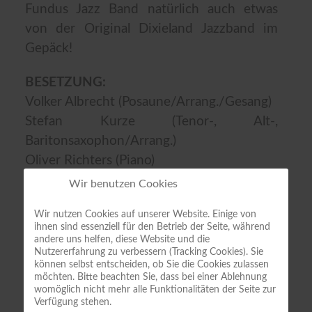
Fundus Jazz Band natürlich auch etwas
von der Original Dixieland Jazzband im
Gepäck!
BESETZUNG:
Volker Albrecht (Posaune/Arrang./Gesang)
Stefan Kurze (Tenor-, Alt-,
Baritonsaxophon/Arrang.)
Oliver Richters (Piano)
Armin Runge (Bass)
Wir benutzen Cookies
Christoph Weber (Schlagzeug)
Wir nutzen Cookies auf unserer Website. Einige von
ihnen sind essenziell für den Betrieb der Seite, während
KONTAKT:
andere uns helfen, diese Website und die
Volker Albrecht
Nutzererfahrung zu verbessern (Tracking Cookies). Sie
können selbst entscheiden, ob Sie die Cookies zulassen
Steinstraße 7
möchten. Bitte beachten Sie, dass bei einer Ablehnung
womöglich nicht mehr alle Funktionalitäten der Seite zur
53175 Bonn
Verfügung stehen.