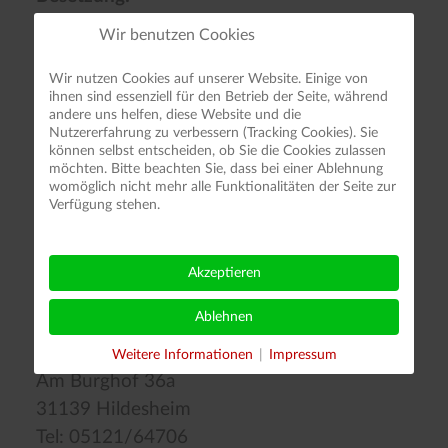
Helmut Müller Trompete/Gesang
Wir benutzen Cookies
Friedhelm Strink Posaune
Ulrich-Michael Gehl Klarinette/Sopran-und
Wir nutzen Cookies auf unserer Website. Einige von
ihnen sind essenziell für den Betrieb der Seite, während
Tenorsaxophon
andere uns helfen, diese Website und die
Nutzererfahrung zu verbessern (Tracking Cookies). Sie
Albrecht Gästemeyer
können selbst entscheiden, ob Sie die Cookies zulassen
Klavier/Baritonsaxophon
möchten. Bitte beachten Sie, dass bei einer Ablehnung
womöglich nicht mehr alle Funktionalitäten der Seite zur
Günter Bottek Schlagzeug
Verfügung stehen.
Gerhard Mair Banjo/Gitarre
Klaus Ehring Banjo/Gitarre
Akzeptieren
Eckhard Buchenau Bass/Tuba
Ablehnen
Kontakt:
Friedhelm Strink
Weitere Informationen
|
Impressum
Am Burghof 36a
31139 Hildesheim
Tel: 05121/64706