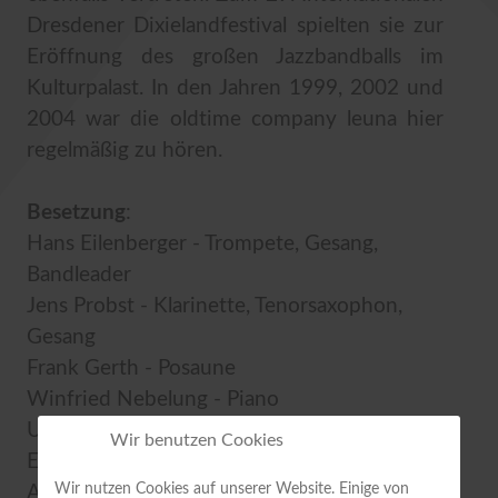
Dresdener Dixielandfestival spielten sie zur
Eröffnung des großen Jazzbandballs im
Kulturpalast. In den Jahren 1999, 2002 und
2004 war die oldtime company leuna hier
regelmäßig zu hören.
Besetzung
:
Hans Eilenberger - Trompete, Gesang,
Bandleader
Jens Probst - Klarinette, Tenorsaxophon,
Gesang
Frank Gerth - Posaune
Winfried Nebelung - Piano
Udo Bayer - Banjo, Gitarre, Gesang
Wir benutzen Cookies
Eberhard Kull - Kontrabass
Wir nutzen Cookies auf unserer Website. Einige von
Armin Liebing - Schlagzeug