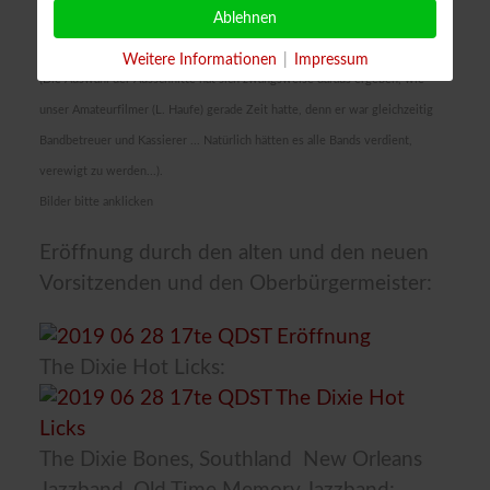
Ablehnen
Konzertausschnitte:
Weitere Informationen
|
Impressum
(Die Auswahl der Ausschnitte hat sich zwangsweise daraus ergeben, wie
unser Amateurfilmer (L. Haufe) gerade Zeit hatte, denn er war gleichzeitig
Bandbetreuer und Kassierer ... Natürlich hätten es alle Bands verdient,
verewigt zu werden...).
Bilder bitte anklicken
Eröffnung durch den alten und den neuen
Vorsitzenden und den Oberbürgermeister:
The Dixie Hot Licks:
The Dixie Bones, Southland New Orleans